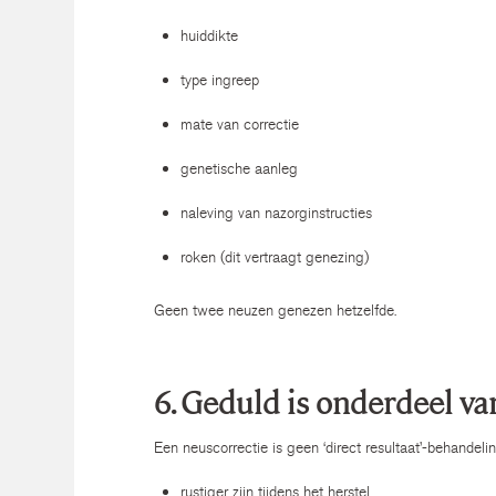
huiddikte
type ingreep
mate van correctie
genetische aanleg
naleving van nazorginstructies
roken (dit vertraagt genezing)
Geen twee neuzen genezen hetzelfde.
6. Geduld is onderdeel v
Een neuscorrectie is geen ‘direct resultaat’-behandeli
rustiger zijn tijdens het herstel