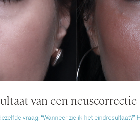
ltaat van een neuscorrectie t
ezelfde vraag: “Wanneer zie ik het eindresultaat?” He