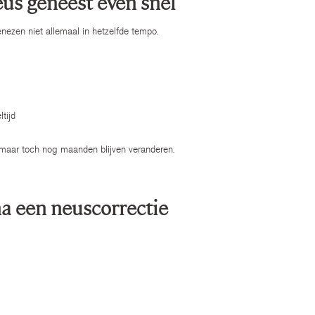
neus geneest even snel
enezen niet allemaal in hetzelfde tempo.
tijd
maar toch nog maanden blijven veranderen.
na een neuscorrectie